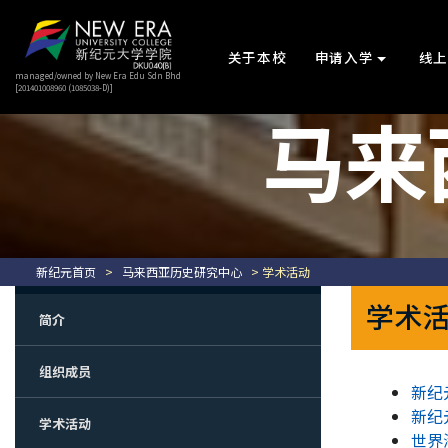
关于本校
申请入学
线
managed/owned by New Era Edu Sdn Bhd
[201401008960 (1085038-D)]
马来
新纪元首页
>
马来西亚历史研究中心
> 学术活动
学术
简介
组织成员
新纪
新纪
学术活动
世界