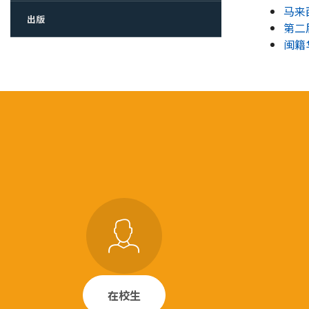
马来
出版
第二
闽籍
在校生