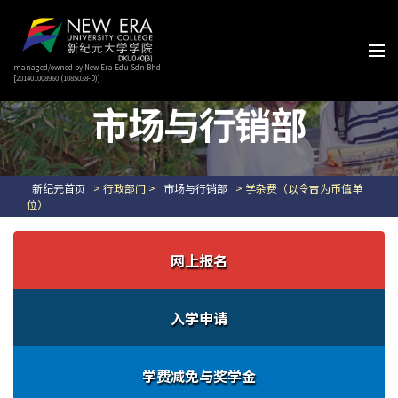
managed/owned by New Era Edu Sdn Bhd
[201401008960 (1085038-D)]
市场与行销部
新纪元首页
> 行政部门 >
市场与行销部
> 学杂费（以令吉为币值单
位）
网上报名
入学申请
学费减免与奖学金