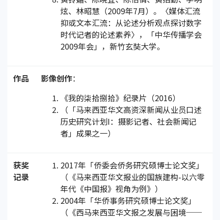
炫、林昭慧（2009年7月）。〈媒体汇流
抑或文本汇流：从论述分析观点探讨数字
时代记者的论述素养〉，「中华传播学会
2009年会」，新竹玄奘大学。
作品
影像创作
：
《我的柒拾捌拾》纪录片（2016）
（「马来西亚华文高资深新闻从业员口述
历史研究计划I：摄影记者、社会新闻记
者」成果之一）
获奖
2017年「侨委会侨务研究硕博士论文奖」
记录
（《马来西亚华文报业的国族建构-以六零
年代《中国报》视角为例》）
2004年「华侨事务研究硕博士论文奖」
（《西马来西亚华文报之发展与困境──