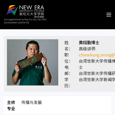
managed/owned by New Era Edu Sdn Bhd
[201401008960 (1085038-D)]
姓
黄招勤博士
名：
高级讲师
职
chiewkung.wong@
位：
台湾世新大学传播
电
士
邮：
台湾世新大学传播
学
台湾世新大学新闻
历：
主修
传播与发展
专业