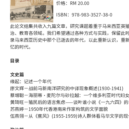
价格：RM 20.00
ISBN：978-983-3527-38-0
此论文结集共收入九篇文章，研究课题着重于马来西亚英
治、教育各领域。我们希望通过各种方式与实践，保留此
录马来西亚历史中那个已逝去的年代，以此重新认识，重
忆的时代。
目录
文史篇
缘起：记述一个年代
廖文辉－战前马新南洋研究的中译现象概述(1930-1941)
蔡增聪－海丽蒂•麦陀尔与砂拉越：一个维多利亚时代妇
黄琦旺－殖民后的语言焦虑——谈叶谁小说《一九六四》的
苏燕婷－1950年代香港南来作家构筑的文学面貌
伍燕翎－从《蕉风》(1955-1959)诗人群体看马华文学的