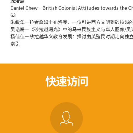
政治篇
Daniel Chew－British Colonial Attitudes towards the Ch
63
朱敏华－拉者詹姆士布洛克，一位引进西方文明到砂拉越的统治者
吴诰赐－《砂拉越曙光》中的马来民族主义与华人图像/吴
杨佳佳－砂拉越华文教育发展：探讨由英殖民时期走向独
索引
快速访问