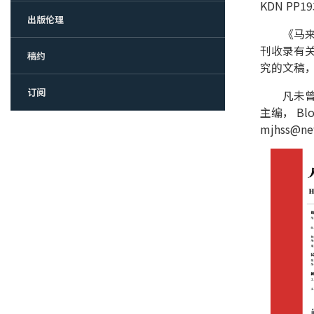
KDN PP19
出版伦理
《马来西
刊收录有
稿约
究的文稿
订阅
凡未曾公
主编， Block
mjhss