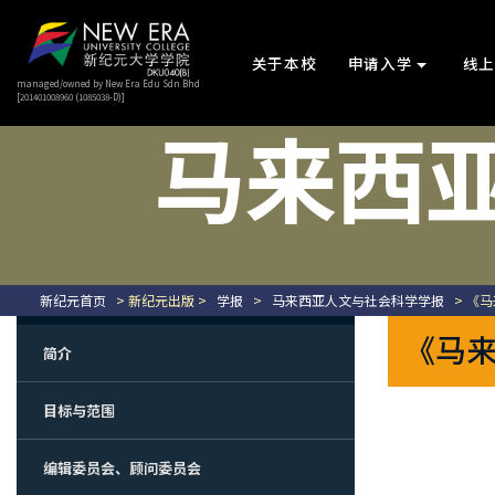
关于本校
申请入学
线
managed/owned by New Era Edu Sdn Bhd
[201401008960 (1085038-D)]
马来西
新纪元首页
> 新纪元出版 >
学报
>
马来西亚人文与社会科学学报
> 《
《马
简介
目标与范围
编辑委员会、顾问委员会