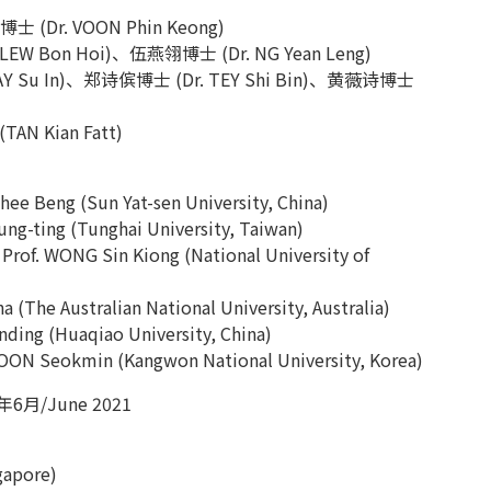
士 (Dr. VOON Phin Keong)
LEW Bon Hoi)、伍燕翎博士 (Dr. NG Yean Leng)
Y Su In)、郑诗傧博士 (Dr. TEY Shi Bin)、黄薇诗博士
AN Kian Fatt)
ng (Sun Yat-sen University, China)
ing (Tunghai University, Taiwan)
WONG Sin Kiong (National University of
 Australian National University, Australia)
 (Huaqiao University, China)
okmin (Kangwon National University, Korea)
年6月/June 2021
apore)