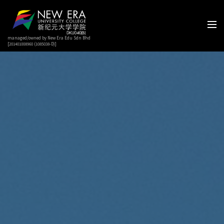
managed/owned by New Era Edu Sdn Bhd
[201401008960 (1085038-D)]