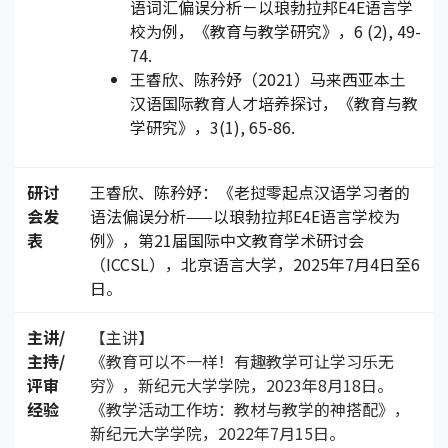
语词汇偏误分析－以琅勃拉邦E4E语言学
校为例，《教育与教学研究》，6 (2), 49-
74.
王睿欣、陈矜妤（2021）马来西亚本土
汉语国际教育人才培养探讨，《教育与教
学研究》，3(1), 65-86.
研讨
王睿欣、陈矜妤：《老挝零起点汉语学习者的
会发
语法偏误分析——以琅勃拉邦E4E语言学校为
表
例》，第21届国际中文教育学术研讨会
（ICCSL），北京语言大学，2025年7月4日至6
日。
主讲/
【主讲】
主持/
《教育可以不一样！有趣教学可让学习乐无
评审
穷》，新纪元大学学院，2023年8月18日。
经验
《教学活动工作坊：教材与教学的神搭配》，
新纪元大学学院，2022年7月15日。