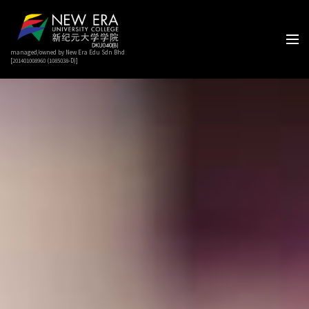
managed/owned by New Era Edu Sdn Bhd
[201401008960 (1085038-D)]