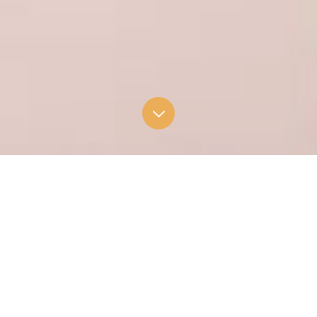
简介
新纪元大学学院教育系成立于2006年，最早以独中教师的专
业培训为中心，开设了教育专业文凭课程、并与国立台湾彰
化师范大学联合开办了学校行政硕士学位课程，同时将其中
的优秀学员送往中国华中师范大学继续修读教育学硕士、博
士学位课程，从而为马来西亚独中教育体系的教学、管理、
研究以及社会教育机构培养了一批优秀的教育人才。2010