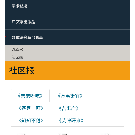
学术丛书
中文系出版品
媒体研究系出版品
观察家
社区报
社区报
《亲亲呀吃》
《万事街宜》
《客家一叮》
《吾来岸》
《知知不倦》
《芙津玕來》