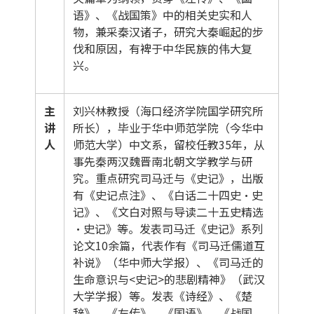
语》、《战国策》中的相关史实和人
物，兼采秦汉诸子，研究大秦崛起的步
伐和原因，有裨于中华民族的伟大复
兴。
主
刘兴林教授（海口经济学院国学研究所
讲
所长），毕业于华中师范学院（今华中
人
师范大学）中文系，留校任教35年，从
事先秦两汉魏晋南北朝文学教学与研
究。重点研究司马迁与《史记》，出版
有《史记点注》、《白话二十四史·史
记》、《文白对照与导读二十五史精选
·史记》等。发表司马迁《史记》系列
论文10余篇，代表作有《司马迁儒道互
补说》（华中师大学报）、《司马迁的
生命意识与<史记>的悲剧精神》（武汉
大学学报）等。发表《诗经》、《楚
辞》、《左传》、《国语》、《战国