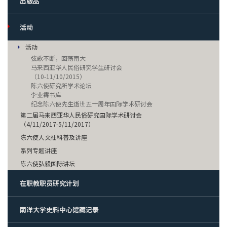
出版品
活动
活动
弦歌不断，回荡南大
马来西亚华人民俗研究学生研讨会
（10-11/10/2015）
陈六使研究所学术论坛
李业霖书库
纪念陈六使先生逝世五十周年国际学术研讨会
第二届马来西亚华人民俗研究国际学术研讨会
（4/11/2017-5/11/2017）
陈六使人文社科普及讲座
系列专题讲座
陈六使弘毅国际讲坛
在职教职员研究计划
南洋大学史料中心馆藏记录