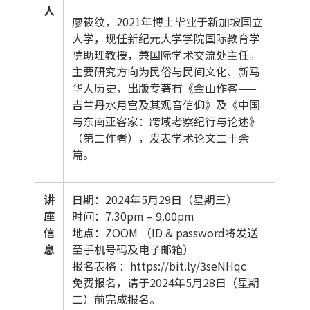
人
廖筱纹，2021年博士毕业于新加坡国立
大学，现任新纪元大学学院国际教育学
院助理教授，兼国际学术交流处主任。
主要研究方向为民俗与民间文化、新马
华人历史，出版专著有《金山作客——
吉兰丹水月宫及其观音信仰》及《中国
与东南亚客家：跨域考察纪行与论述》
（第二作者），发表学术论文二十余
篇。
讲
日期：2024年5月29日（星期三）
座
时间：7.30pm – 9.00pm
信
地点：ZOOM （ID & password将发送
息
至手机号码及电子邮箱）
报名表格 ：https://bit.ly/3seNHqc
免费报名，请于2024年5月28日（星期
二）前完成报名。