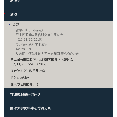
出版品
活动
活动
弦歌不断，回荡南大
马来西亚华人民俗研究学生研讨会
（10-11/10/2015）
陈六使研究所学术论坛
李业霖书库
纪念陈六使先生逝世五十周年国际学术研讨会
第二届马来西亚华人民俗研究国际学术研讨会
（4/11/2017-5/11/2017）
陈六使人文社科普及讲座
系列专题讲座
陈六使弘毅国际讲坛
在职教职员研究计划
南洋大学史料中心馆藏记录