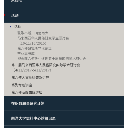
出版品
活动
活动
弦歌不断，回荡南大
马来西亚华人民俗研究学生研讨会
（10-11/10/2015）
陈六使研究所学术论坛
李业霖书库
纪念陈六使先生逝世五十周年国际学术研讨会
第二届马来西亚华人民俗研究国际学术研讨会
（4/11/2017-5/11/2017）
陈六使人文社科普及讲座
系列专题讲座
陈六使弘毅国际讲坛
在职教职员研究计划
南洋大学史料中心馆藏记录