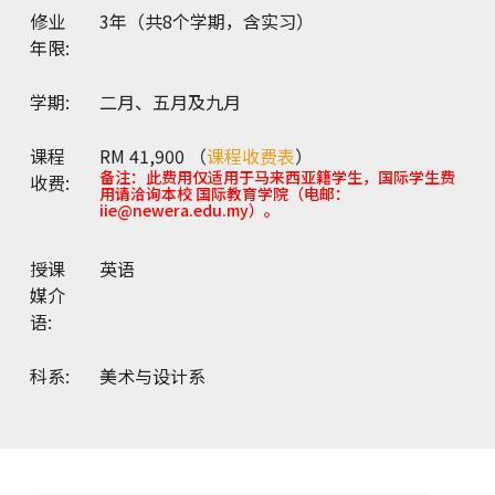
修业
3年（共8个学期，含实习）
年限:
学期:
二月、五月及九月
课程
RM 41,900 （
课程收费表
）
备注：此费用仅适用于马来西亚籍学生，国际学生费
收费:
用请洽询本校 国际教育学院（电邮：
iie@newera.edu.my）。
授课
英语
媒介
语:
科系:
美术与设计系