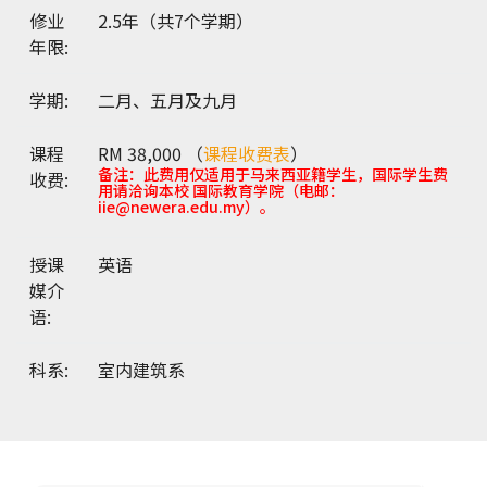
修业
2.5年（共7个学期）
年限:
学期:
二月、五月及九月
课程
RM 38,000 （
课程收费表
）
备注：此费用仅适用于马来西亚籍学生，国际学生费
收费:
用请洽询本校 国际教育学院（电邮：
iie@newera.edu.my）。
授课
英语
媒介
语:
科系:
室内建筑系