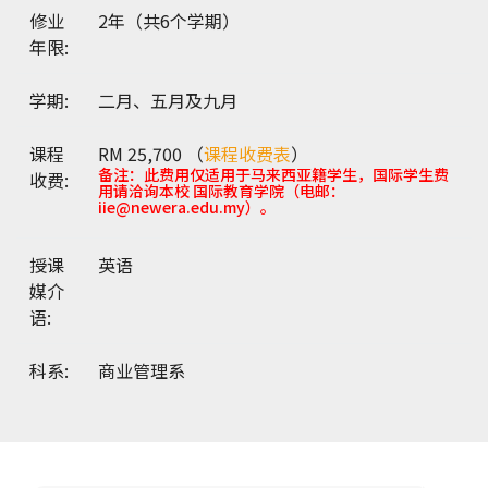
修业
2年（共6个学期）
年限:
学期:
二月、五月及九月
课程
RM 25,700 （
课程收费表
）
备注：此费用仅适用于马来西亚籍学生，国际学生费
收费:
用请洽询本校 国际教育学院（电邮：
iie@newera.edu.my）。
授课
英语
媒介
语:
科系:
商业管理系