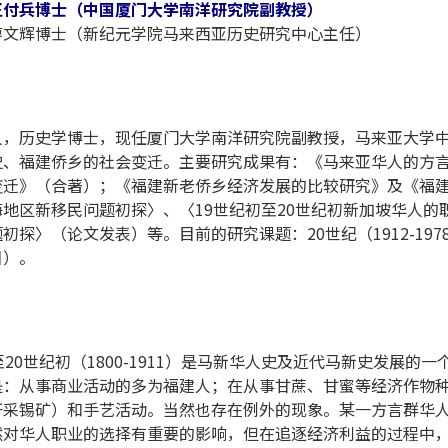
王付兵博士（中国厦门大学南洋研究院副教授）
廖文辉博士（新纪元学院马来西亚历史研究中心主任）
人，历史学博士，现任厦门大学南洋研究院副教授，马来亚大学
、福建侨乡的社会变迁。主要研究成果有：《马来亚华人的方言群分
变迁》（合著）；《福建新老侨乡经济发展的比较研究》及《福
海地区新移民问题初探〉、〈19世纪初至20世纪初新加坡华人
初探〉（论文发表）等。目前的研究课题：20世纪（1912-19
目）。
20世纪初（1800-1911）是马新华人史及近代马新史发展
是：从事商业活动的多为福建人；在从事甘蔗、甘蜜等经济作物
开采锡矿）和手艺活动。当然也存在例外的现象。某一方言群华
然对华人职业的选择有重要的影响，但在追逐经济利益的过程中，