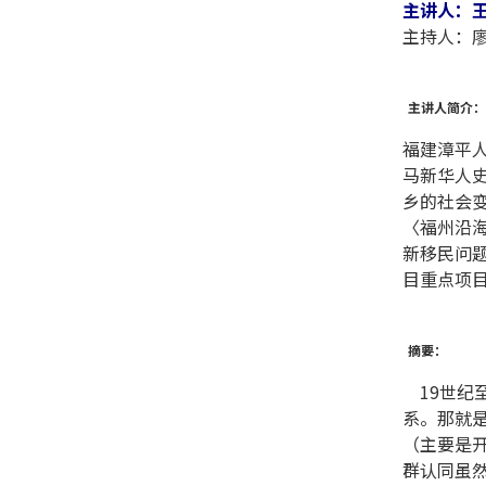
主讲人：
主持人：
主讲人简介：
福建漳平
马新华人史
乡的社会
〈福州沿
新移民问题
目重点项
摘要：
19世纪至
系。那就
（主要是
群认同虽