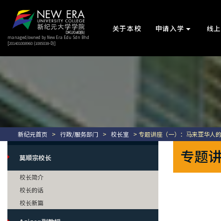
关于本校
申请入学
线
managed/owned by New Era Edu Sdn Bhd
[201401008960 (1085038-D)]
新纪元首页
>
行政/服务部门
>
校长室
> 专题讲座（一）：马来亚华人的方
专题讲
莫顺宗校长
校长简介
校长的话
校长新篇