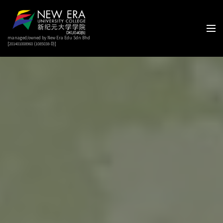
managed/owned by New Era Edu Sdn Bhd
[201401008960 (1085038-D)]